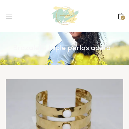
0
Brazalete triple perlas acero