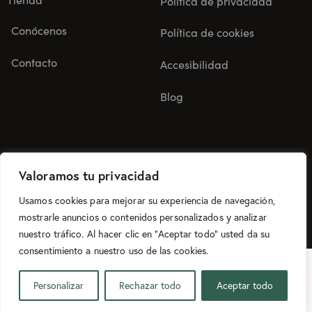
Política de privacidad
Conócenos
Política de cookies
Contacto
Accesibilidad
Blog
Valoramos tu privacidad
Usamos cookies para mejorar su experiencia de navegación,
©
2025
Camaleonica. Todos los derechos reservados.
mostrarle anuncios o contenidos personalizados y analizar
Diseño web realizado con ♥ por
Win Innovación
.
nuestro tráfico. Al hacer clic en “Aceptar todo” usted da su
consentimiento a nuestro uso de las cookies.
ES
Personalizar
Rechazar todo
Aceptar todo